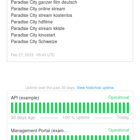
Paradise City ganzer film deutsch
Paradise City online stream
Paradise City stream kostenlos
Paradise City hdfilme
Paradise City stream kkiste
Paradise City kinostart
Paradise City Schweize
Feb
27
,
2023
-
06:43
UTC
Uptime over the past
30
days.
View historical uptime.
Operational
API (example)
30
days ago
100
% uptime
Today
Operational
Management Portal (example)